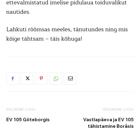
ettevalmistatud imelise pidulaua toiduvalikut
nautides.
Lahkuti rõõmsas meeles, tänutundes ning mis
kõige tähtsam – täis kõhuga!
EELMINE LUGU
JÄRGMINE LUGU
EV 105 Göteborgis
Vastlapäeva ja EV 105
tähistamine Boråsis