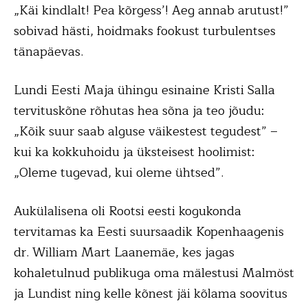
„Käi kindlalt! Pea kõrgess’! Aeg annab arutust!”
sobivad hästi, hoidmaks fookust turbulentses
tänapäevas.
Lundi Eesti Maja ühingu esinaine Kristi Salla
tervituskõne rõhutas hea sõna ja teo jõudu:
„Kõik suur saab alguse väikestest tegudest” –
kui ka kokkuhoidu ja üksteisest hoolimist:
„Oleme tugevad, kui oleme ühtsed”.
Aukülalisena oli Rootsi eesti kogukonda
tervitamas ka Eesti suursaadik Kopenhaagenis
dr. William Mart Laanemäe, kes jagas
kohaletulnud publikuga oma mälestusi Malmöst
ja Lundist ning kelle kõnest jäi kõlama soovitus